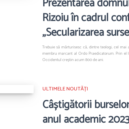
Prezentarea domnul
Rizoiu în cadrul conf
„Secularizarea surse
Trebuie să mărturisesc că, dintre teologi, cel ma
membru marcant al Ordo Praedicatorum. Prin el l-
Occidentul creștin acum 800 de ani.
ULTIMELE NOUTĂȚI
Câștigătorii burse
anul academic 202