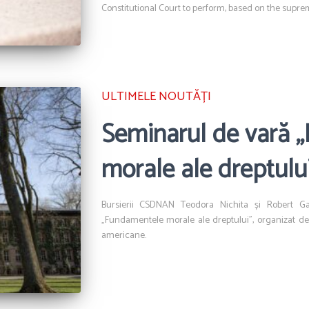
Constitutional Court to perform, based on the suprem
ULTIMELE NOUTĂȚI
Seminarul de vară 
morale ale dreptului
Bursierii CSDNAN Teodora Nichita și Robert Ga
„Fundamentele morale ale dreptului”, organizat de 
americane.