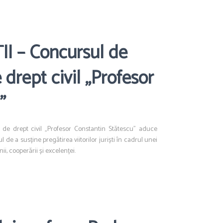
I – Concursul de
drept civil „Profesor
”
 de drept civil „Profesor Constantin Stătescu” aduce
ul de a susține pregătirea viitorilor juriști în cadrul unei
ii, cooperării și excelenței.