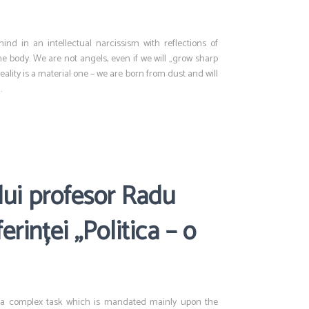
nd in an intellectual narcissism with reflections of
e body. We are not angels, even if we will „grow sharp
ality is a material one – we are born from dust and will
.
ui profesor Radu
erinței „Politica – o
ite a complex task which is mandated mainly upon the