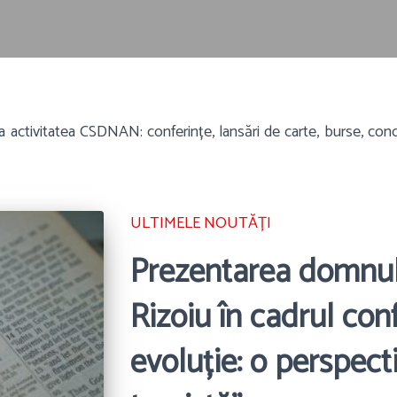
 la activitatea CSDNAN: conferințe, lansări de carte, burse, conc
ULTIMELE NOUTĂȚI
Prezentarea domnul
Rizoiu în cadrul conf
evoluție: o perspecti