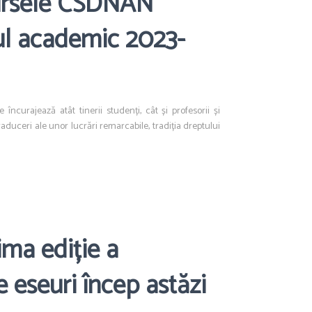
bursele CSDNAN
ul academic 2023-
curajează atât tinerii studenți, cât și profesorii și
traduceri ale unor lucrări remarcabile, tradiția dreptului
ima ediție a
 eseuri încep astăzi