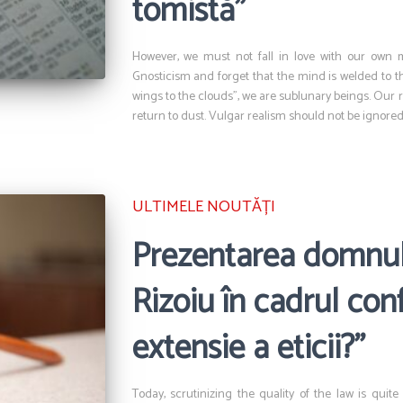
tomistă”
However, we must not fall in love with our own mi
Gnosticism and forget that the mind is welded to th
wings to the clouds”, we are sublunary beings. Our re
return to dust. Vulgar realism should not be ignored
ULTIMELE NOUTĂȚI
Prezentarea domnul
Rizoiu în cadrul conf
extensie a eticii?”
Today, scrutinizing the quality of the law is qu