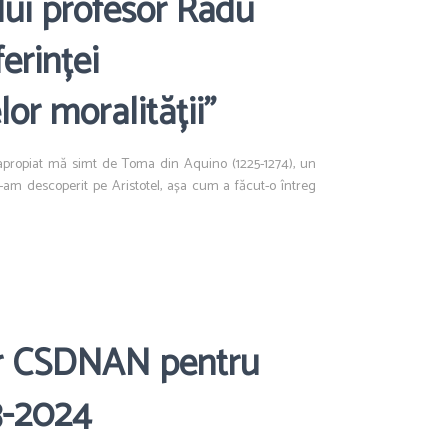
ui profesor Radu
erinței
lor moralității”
i apropiat mă simt de Toma din Aquino (1225-1274), un
am descoperit pe Aristotel, așa cum a făcut-o întreg
lor CSDNAN pentru
3-2024