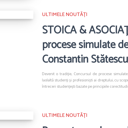
ULTIMELE NOUTĂȚI
STOICA & ASOCIAȚI
procese simulate de 
Constantin Stătescu
Devenit o tradiție, Concursul de procese simulate
laolaltă studenți și profesioniști ai dreptului, cu scop
întreceri studențești bazate pe principiile corectitudin
ULTIMELE NOUTĂȚI