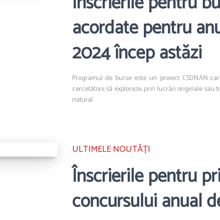
Înscrierile pentru 
acordate pentru an
2024 încep astăzi
Programul de burse este un proiect CSDNAN care în
cercetătorii să exploreze, prin lucrări originale sau 
natural.
ULTIMELE NOUTĂȚI
Înscrierile pentru pr
concursului anual de