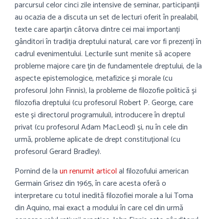
parcursul celor cinci zile intensive de seminar, participanții
au ocazia de a discuta un set de lecturi oferit în prealabil,
texte care aparțin câtorva dintre cei mai importanți
gânditori în tradiția dreptului natural, care vor fi prezenți în
cadrul evenimentului. Lecturile sunt menite să acopere
probleme majore care țin de fundamentele dreptului, de la
aspecte epistemologice, metafizice și morale (cu
profesorul John Finnis), la probleme de filozofie politică și
filozofia dreptului (cu profesorul Robert P. George, care
este și directorul programului), introducere în dreptul
privat (cu profesorul Adam MacLeod) și, nu în cele din
urmă, probleme aplicate de drept constituțional (cu
profesorul Gerard Bradley).
Pornind de la
un renumit articol
al filozofului american
Germain Grisez din 1965, în care acesta oferă o
interpretare cu totul inedită filozofiei morale a lui Toma
din Aquino, mai exact a modului în care cel din urmă