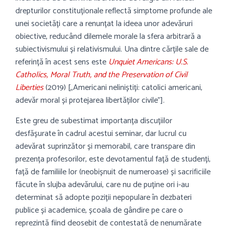
drepturilor constituționale reflectă simptome profunde ale
unei societăți care a renunțat la ideea unor adevăruri
obiective, reducând dilemele morale la sfera arbitrară a
subiectivismului și relativismului. Una dintre cărțile sale de
referință în acest sens este
Unquiet Americans: U.S.
Catholics, Moral Truth, and the Preservation of Civil
Liberties
(2019)
[
„Americani neliniștiți: catolici americani,
adevăr moral și protejarea libertăților civile”
].
Este greu de subestimat importanța discuțiilor
desfășurate în cadrul acestui seminar, dar lucrul cu
adevărat suprinzător și memorabil, care transpare din
prezența profesorilor, este devotamentul față de studenți,
față de familiile lor (neobișnuit de numeroase) și sacrificiile
făcute în slujba adevărului, care nu de puține ori i-au
determinat să adopte poziții nepopulare în dezbateri
publice și academice, școala de gândire pe care o
reprezintă fiind deosebit de contestată de nenumărate