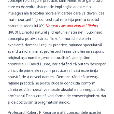
concepe rolul rațiunii practice, John Finnis este gânditorul
care va dezvolta sistematic implicațiile acestei noi
înțelegeri ale filozofiei morale în cartea care va deveni cea
mai importantă (și contestată) referință pentru dreptul
natural a secolului XX,
Natural Law and Natural Rights
(1980) [„Dreptul natural și drepturile naturale”]. Subliniind
concepția potrivit căreia filozofia morală este prin
excelență domeniul rațiunii practice, rațiunea speculativă
având un rol minimal, profesorul Finnis va oferi un răspuns
original așa-numitei „erori naturaliste”, acceptând
premisele lui David Hume, dar arătând că putem descoperi
principiile prime ale rațiunii practice în însăși experiența
noastră de a deveni oameni. Demonstrând că aceeași
rațiune practică ne poate duce la concluzia conform
căreia există imperative morale absolute, non-negociabile,
profesorul Finnis critică varii forme de consecinționism, dar
și de pozitivism și pragmatism juridic.
Profesorul Robert P. George arată consecințele acestei