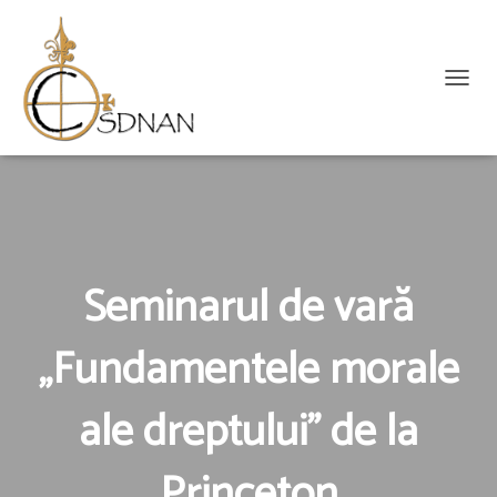
C
O
M
U
T
Ă
N
A
V
Seminarul de vară
I
G
„Fundamentele morale
A
R
E
ale dreptului” de la
A
Princeton