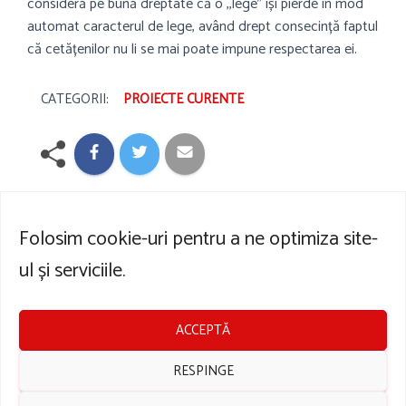
consideră pe bună dreptate că o ,,lege” își pierde în mod
automat caracterul de lege, având drept consecință faptul
că cetățenilor nu li se mai poate impune respectarea ei.
CATEGORII:
PROIECTE CURENTE
Folosim cookie-uri pentru a ne optimiza site-
ul și serviciile.
Parteneri
Contact
ACCEPTĂ
Politică cookie-uri
Palatul Facultății de Drept,
Bd. Mihail Kogălniceanu 36-
Termeni și condiții
RESPINGE
46, București, România
Politică de confidențialitate