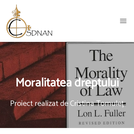
C
O
M
U
T
Ă
N
A
V
Moralitatea dreptului
I
G
A
Proiect realizat de
Cristina Tomuleț
R
E
A