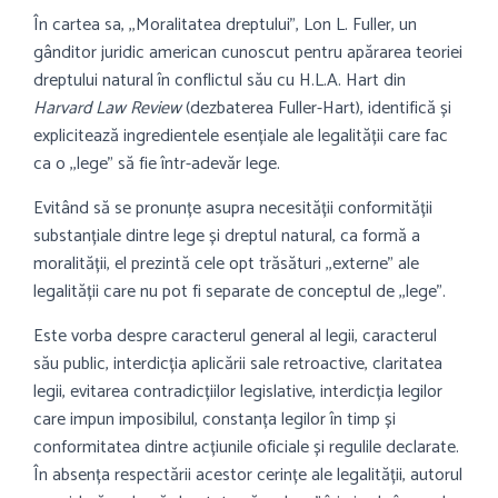
În cartea sa, ,,Moralitatea dreptului”, Lon L. Fuller, un
gânditor juridic american cunoscut pentru apărarea teoriei
dreptului natural în conflictul său cu H.L.A. Hart din
Harvard Law Review
(dezbaterea Fuller-Hart), identifică și
explicitează ingredientele esențiale ale legalității care fac
ca o ,,lege” să fie într-adevăr lege.
Evitând să se pronunțe asupra necesității conformității
substanțiale dintre lege și dreptul natural, ca formă a
moralității, el prezintă cele opt trăsături ,,externe” ale
legalității care nu pot fi separate de conceptul de ,,lege”.
Este vorba despre caracterul general al legii, caracterul
său public, interdicția aplicării sale retroactive, claritatea
legii, evitarea contradicțiilor legislative, interdicția legilor
care impun imposibilul, constanța legilor în timp și
conformitatea dintre acțiunile oficiale și regulile declarate.
În absența respectării acestor cerințe ale legalității, autorul