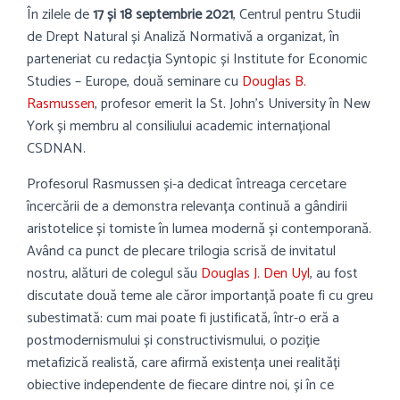
În zilele de
17 și 18 septembrie 2021
, Centrul pentru Studii
de Drept Natural și Analiză Normativă a organizat, în
parteneriat cu redacția Syntopic și Institute for Economic
Studies – Europe, două seminare cu
Douglas B.
Rasmussen
, profesor emerit la St. John’s University în New
York și membru al consiliului academic internațional
CSDNAN.
Profesorul Rasmussen
și-a dedicat întreaga cercetare
încercării de a demonstra relevanța continuă a gândirii
aristotelice și tomiste în lumea modernă și contemporană.
Având ca punct de plecare trilogia scrisă de invitatul
nostru, alături de colegul său
Douglas J. Den Uyl
, au fost
discutate două teme ale căror importanță poate fi cu greu
subestimată: cum mai poate fi justificată, într-o eră a
postmodernismului și constructivismului, o poziție
metafizică realistă, care afirmă existența unei realități
obiective independente de fiecare dintre noi, și în ce