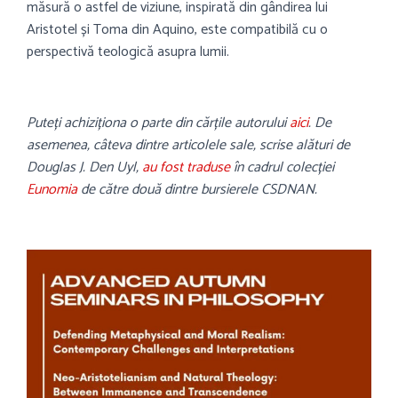
măsură o astfel de viziune, inspirată din gândirea lui
Aristotel și Toma din Aquino, este compatibilă cu o
perspectivă teologică asupra lumii.
Puteți achiziționa o parte din cărțile autorului
aici
. De
asemenea, câteva dintre articolele sale, scrise alături de
Douglas J. Den Uyl,
au fost traduse
în cadrul colecției
Eunomia
de către două dintre bursierele CSDNAN.