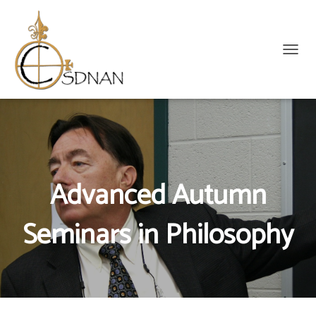
C
O
M
U
T
Ă
N
A
V
Advanced Autumn
I
G
Seminars in Philosophy
A
R
E
A