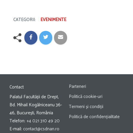
CATEGORII:
EVENIMENTE
Parteneri
Contact
Politică cookie-uri
Palatul Facultății de Drept,
Bd. Mihail Kogălniceanu 36-
Termeni și condiții
46, București, România
Politică de confidențialitate
Telefon:
+4 021 310 49 20
E-mail:
contact@csdnan.ro